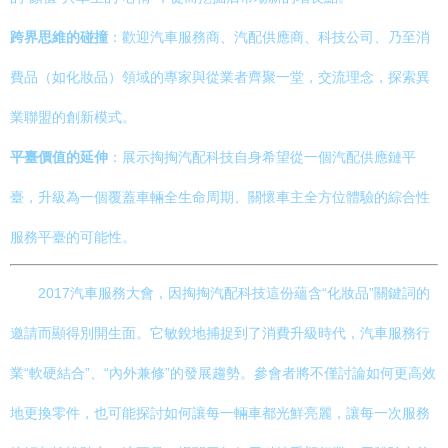
跨界思維的碰撞
：歡迎汽車服務商、汽配供應商、科技公司、乃至消
費品（如化妝品）領域的專家與從業者齊聚一堂，交流理念，探索異
業聯盟的創新模式。
平臺價值的延伸
：展示掏掏汽配科技自身希望從一個汽配供應鏈平
臺，升級為一個覆蓋車輛全生命周期、關懷車主全方位體驗的綜合性
服務平臺的可能性。
2017汽車服務大會，因掏掏汽配科技這份蘊含“化妝品”關鍵詞的
邀請而顯得別開生面。它敏銳地捕捉到了消費升級時代，汽車服務行
業“軟硬結合”、“內外兼修”的發展趨勢。參會者將不僅討論如何更高效
地更換零件，也可能探討如何讓每一輛車都光鮮亮麗，讓每一次服務