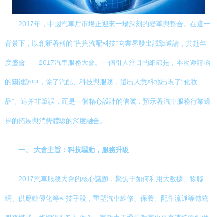
2017年，中國汽車后市場正迎來一場深刻的變革與整合。在這一
背景下，以創新著稱的“掏掏汽配科技”向業界發出誠摯邀請，共赴年
度盛會——2017汽車服務大會。一個引人注目的細節是，本次邀請函
的關鍵詞中，除了汽配、科技與服務，還出人意料地出現了“化妝
品”。這并非筆誤，而是一個精心設計的信號，預示著汽車服務行業邊
界的拓展與消費體驗的深度融合。
一、 大會主旨：科技驅動，服務升級
2017汽車服務大會的核心議題，聚焦于如何利用大數據、物聯
網、供應鏈優化等科技手段，重塑汽車維修、保養、配件流通等傳統