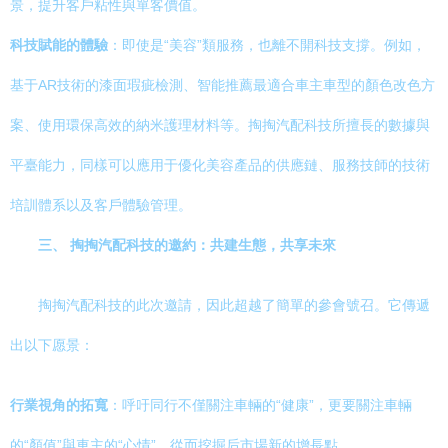
景，提升客戶粘性與單客價值。
科技賦能的體驗
：即使是“美容”類服務，也離不開科技支撐。例如，
基于AR技術的漆面瑕疵檢測、智能推薦最適合車主車型的顏色改色方
案、使用環保高效的納米護理材料等。掏掏汽配科技所擅長的數據與
平臺能力，同樣可以應用于優化美容產品的供應鏈、服務技師的技術
培訓體系以及客戶體驗管理。
三、 掏掏汽配科技的邀約：共建生態，共享未來
掏掏汽配科技的此次邀請，因此超越了簡單的參會號召。它傳遞
出以下愿景：
行業視角的拓寬
：呼吁同行不僅關注車輛的“健康”，更要關注車輛
的“顏值”與車主的“心情”，從而挖掘后市場新的增長點。