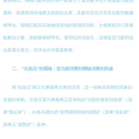
服務模式。掏掏汽配科技作為一家致力于通過數字化平臺連接汽配供
應商、服務商與終端車主的科技企業，其參與旨在分享其在配件數據
標準化、智能匹配與高效物流領域的實踐與洞察。大會將探討行業痛
點解決方案，推動服務標準化、透明化與高效化，這無疑是汽配科技
企業展示實力、尋求合作的重要舞臺。
二、 “化妝品”的隱喻：從功能消費到體驗消費的跨越
將“化妝品”納入汽車服務大會的語境，是一個極具前瞻性與象征
意義的舉動。它喻示著汽車服務正從單純的“功能性修復與維護”（讓
車“跑起來”），向更高層次的“美學關懷與個性體驗”（讓車“靚起來”、
讓車主“感覺好”）延伸。