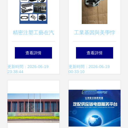
精密注塑工藝在汽
工業基因與美學悖
車內飾及化妝品包
論 從汽配零件引申
查看詳情
查看詳情
裝領域的應用與技
的“非典型”美妝啟
更新時間：2026-06-19
更新時間：2026-06-19
23:38:44
00:33:10
術突破
示