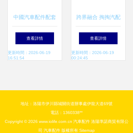
中國汽車配件配套
跨界融合 掏掏汽配
海外商機的多維突
科技如何攜手汽車
查看詳情
查看詳情
破 以國軒高科
服務大會，開啟汽
更新時間：2026-06-19
更新時間：2026-06-19
16:51:54
00:24:45
VinGroup合作與化
車后市場新篇章
妝品跨界為例
地址：洛陽市伊川縣城關街道辦事處伊龍大道69號
電話：1360338**
Copyright © 2026
www.iolife.com.cn
汽車配件
洛陽準諾商貿有限公
司
汽車配件
版權所有
Sitemap