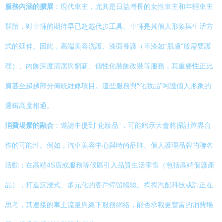
服務內涵的擴展
：現代車主，尤其是日益增長的女性車主和年輕車主
群體，對車輛的期待早已超越代步工具。車輛是其個人形象與生活方
式的延伸。因此，高端美容洗護、漆面養護（車漆如“肌膚”般需要護
理）、內飾深度清潔與翻新、個性化裝飾改裝等服務，其重要性正比
肩甚至超越部分傳統維修項目。這些服務與“化妝品”呵護個人形象的
邏輯高度相通。
消費場景的融合
：邀請中提到“化妝品”，可能暗示大會將探討跨界合
作的可能性。例如，汽車美容中心與時尚品牌、個人護理品牌的聯名
活動；在高端4S店或服務等候區引入品質生活零售（包括高端個護產
品），打造沉浸式、多元化的客戶停留體驗。掏掏汽配科技或許正在
思考，其連接的車主流量與線下服務網絡，能否承載更豐富的消費場